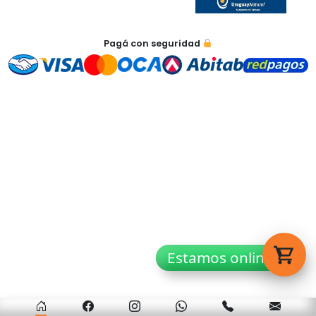
Tu carrito está vacío.
Pagá con seguridad
Agregá un producto y aparecerá acá
automáticamente.
Estamos online